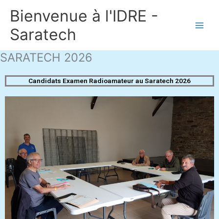
Aller
Bienvenue à l'IDRE -
au
contenu
Saratech
SARATECH 2026
Candidats Examen Radioamateur au Saratech 2026