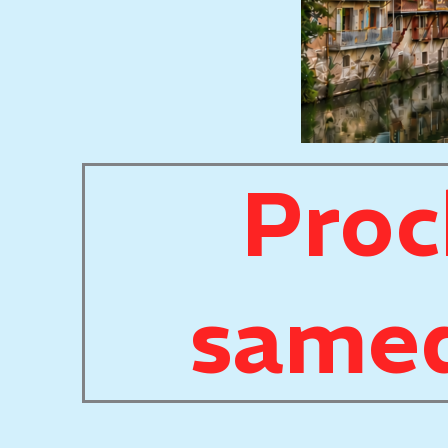
Proc
samed