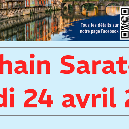
hain Sara
i 24 avril