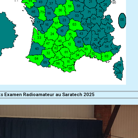
ts Examen Radioamateur au Saratech 2025