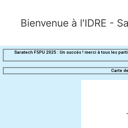
Aller
au
contenu
Bienvenue à l'IDRE - S
Saratech F5PU 2025 : Un succès ! merci à tous les partic
Carte d